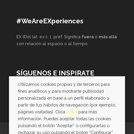
#WeAreEXperiences
EX (Del lat. ex-). 1. pref. Significa
fuera
o
más allá
con relación al espacio o al tiempo.
SÍGUENOS E INSPIRATE
Utilizamos cookies propias y de terceros para
fines analíticos y para mostrarte publicidad
personalizada en base a un perfil elaborado a
partir de tus hábitos de navegación (por ejemplo,
páginas visitadas). Clica
AQUÍ
para más
información. Puedes aceptar todas las cookies
pulsando el botón “Aceptar” o configurarlas o
rechazar su uso pulsando el botón “Configurar”.