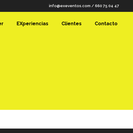
info@exeventos.com
/
660 75 04 47
er
EXperiencias
Clientes
Contacto