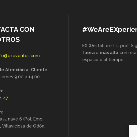
ACTA CON
#WeAreEXperie
OTROS
EX (Del lat. ex-). 1. pref. Si
fuera
o
más allá
con rela
nfo@exeventos.com
espacio o al tiempo.
de Atención al Cliente:
iernes 9:00 a 14:00
o:
4 47
n:
a 5, nave 6 (Pol. Emp.
), Villaviciosa de Odón.