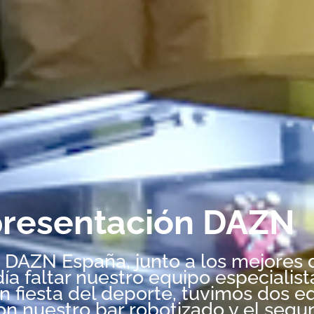
presentación DAZN
n DAZN España, junto a los mejores 
ía faltar nuestro equipo especialist
an fiesta del deporte, tuvimos dos 
con nuestro bar robotizado y el seg