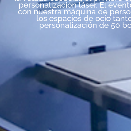
personalización láser. El even
con nuestra máquina de persona
los espacios de ocio tant
personalización de 50 bot