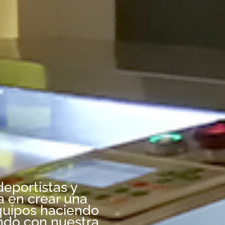
deportistas y
a en crear una
equipos haciendo
undo con nuestra