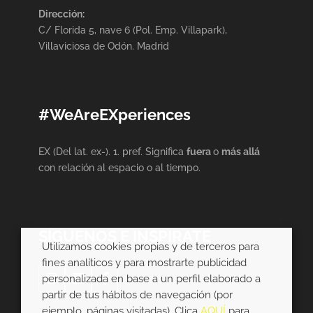
Dirección:
C/ Florida 5, nave 6 (Pol. Emp. Villapark),
Villaviciosa de Odón. Madrid
#WeAreEXperiences
EX (Del lat. ex-). 1. pref. Significa
fuera
o
más allá
con relación al espacio o al tiempo.
SÍGUENOS E INSPIRATE
Utilizamos cookies propias y de terceros para
fines analíticos y para mostrarte publicidad
personalizada en base a un perfil elaborado a
partir de tus hábitos de navegación (por
ejemplo, páginas visitadas). Clica
AQUÍ
para