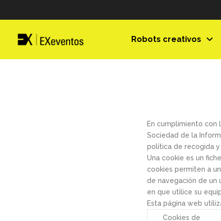
Robots creativos
En cumplimiento con lo
Sociedad de la Inform
política de recogida 
Una cookie es un fich
cookies permiten a un
de navegación de un u
en que utilice su equi
Esta página web utiliz
Cookies de