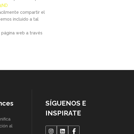
p4ND
ácilmente compartir el
emos incluido a tal
a página web a través
nces
SÍGUENOS E
INSPIRATE
gnifica
ción al