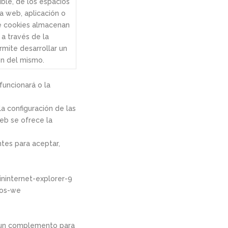
ble, de los espacios
na web, aplicación o
de cookies almacenan
a través de la
mite desarrollar un
ión del mismo.
funcionará o la
a configuración de las
eb se ofrece la
tes para aceptar,
internet-explorer-9
ios-we
o un complemento para