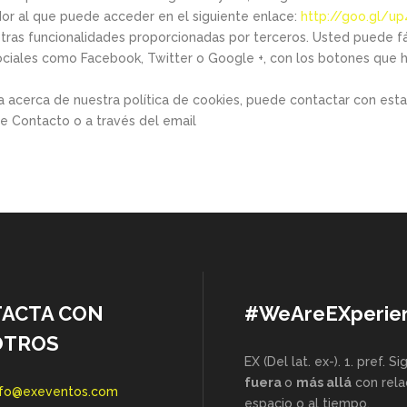
dor al que puede acceder en el siguiente enlace:
http://goo.gl/u
 otras funcionalidades proporcionadas por terceros. Usted puede f
ciales como Facebook, Twitter o Google +, con los botones que h
da acerca de nuestra política de cookies, puede contactar con est
e Contacto o a través del email
ACTA CON
#WeAreEXperie
OTROS
EX (Del lat. ex-). 1. pref. Si
fuera
o
más allá
con rela
nfo@exeventos.com
espacio o al tiempo.