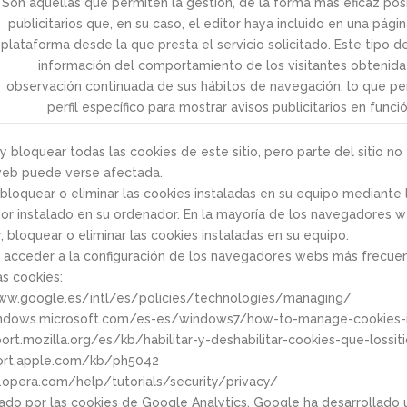
Son aquellas que permiten la gestión, de la forma más eficaz posi
publicitarios que, en su caso, el editor haya incluido en una pági
plataforma desde la que presta el servicio solicitado. Este tipo 
información del comportamiento de los visitantes obtenida 
observación continuada de sus hábitos de navegación, lo que per
perfil específico para mostrar avisos publicitarios en func
 bloquear todas las cookies de este sitio, pero parte del sitio no 
 web puede verse afectada.
bloquear o eliminar las cookies instaladas en su equipo mediante l
r instalado en su ordenador. En la mayoría de los navegadores w
r, bloquear o eliminar las cookies instaladas en su equipo.
 acceder a la configuración de los navegadores webs más frecuen
as cookies:
ww.google.es/intl/es/policies/technologies/managing/
indows.microsoft.com/es-es/windows7/how-to-manage-cookies-in
ort.mozilla.org/es/kb/habilitar-y-deshabilitar-cookies-que-lossit
port.apple.com/kb/ph5042
opera.com/help/tutorials/security/privacy/
eado por las cookies de Google Analytics, Google ha desarrollad