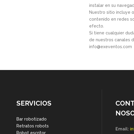
instalar en su navega
Nuestro sitio incluye
contenido en redes so
efecto.
Si tiene cualquier du
de nuestros canales d
info@exeventos.com
SERVICIOS
CONT
NOS
Bar robotizado
Retratos robots
Email:
i
Robot escritor