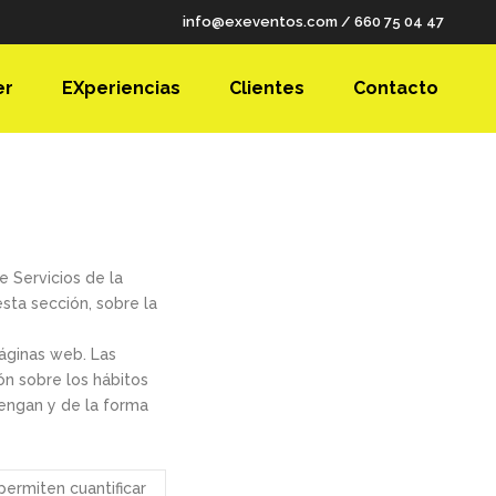
info@exeventos.com
/
660 75 04 47
er
EXperiencias
Clientes
Contacto
e Servicios de la
sta sección, sobre la
áginas web. Las
ón sobre los hábitos
engan y de la forma
permiten cuantificar