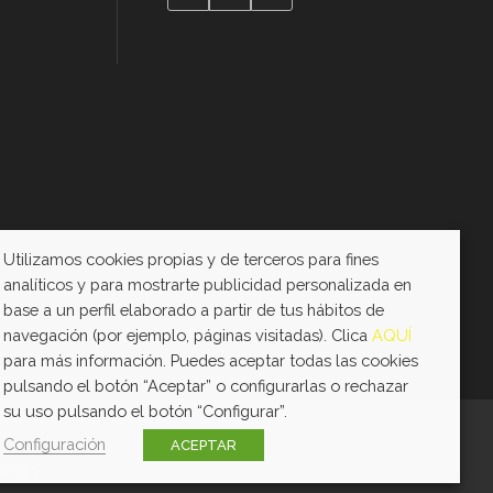
Utilizamos cookies propias y de terceros para fines
analíticos y para mostrarte publicidad personalizada en
base a un perfil elaborado a partir de tus hábitos de
navegación (por ejemplo, páginas visitadas). Clica
AQUÍ
para más información. Puedes aceptar todas las cookies
pulsando el botón “Aceptar” o configurarlas o rechazar
su uso pulsando el botón “Configurar”.
Configuración
ACEPTAR
okies