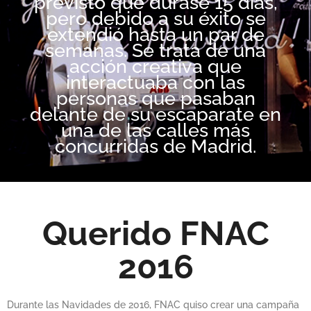
previsto que durase 15 días,
pero debido a su éxito se
extendió hasta un par de
semanas. Se trata de una
acción creativa que
interactuaba con las
personas que pasaban
delante de su escaparate en
una de las calles más
concurridas de Madrid.
Querido FNAC
2016
Durante las Navidades de 2016, FNAC quiso crear una campaña