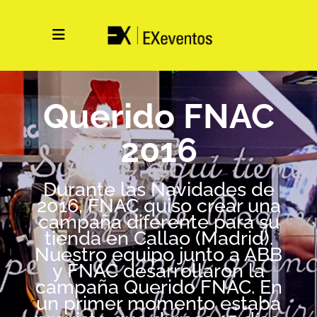
Querido FNAC
2016
Durante las Navidades de
2016, FNAC quiso crear una
campaña diferente para su
tienda en Callao (Madrid).
Nuestro equipo junto a ABB
y FNAC desarrollaron la
campaña Querido FNAC. En
un primer momento estaba