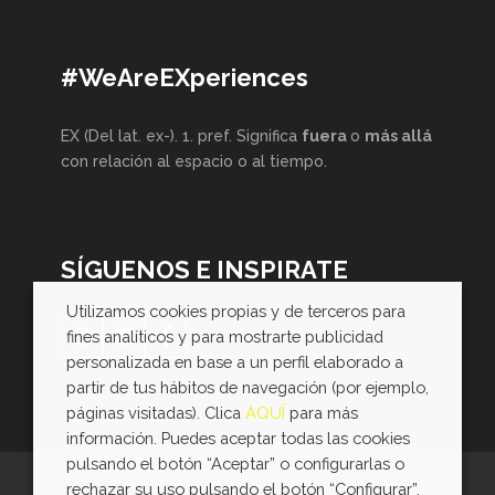
#WeAreEXperiences
EX (Del lat. ex-). 1. pref. Significa
fuera
o
más allá
con relación al espacio o al tiempo.
SÍGUENOS E INSPIRATE
Utilizamos cookies propias y de terceros para
fines analíticos y para mostrarte publicidad
personalizada en base a un perfil elaborado a
partir de tus hábitos de navegación (por ejemplo,
páginas visitadas). Clica
AQUÍ
para más
información. Puedes aceptar todas las cookies
pulsando el botón “Aceptar” o configurarlas o
rechazar su uso pulsando el botón “Configurar”.